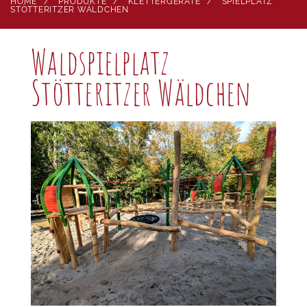
HOME
PRODUKTE
KLETTERGERÄTE
SPIELPLATZ
STÖTTERITZER WÄLDCHEN
Waldspielplatz
Stötteritzer Wäldchen