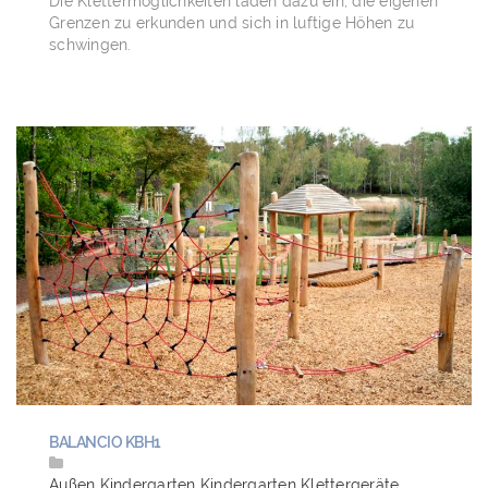
Die Klettermöglichkeiten laden dazu ein, die eigenen
Grenzen zu erkunden und sich in luftige Höhen zu
schwingen.
BALANCIO KBH1
Außen
Kindergarten
Kindergarten
Klettergeräte