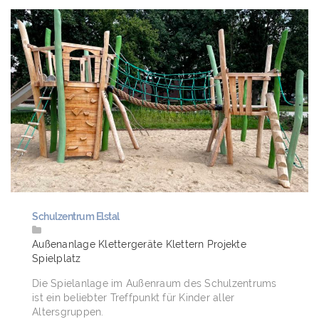
Schulzentrum Elstal
Außenanlage
Klettergeräte
Klettern
Projekte
Spielplatz
Die Spielanlage im Außenraum des Schulzentrums
ist ein beliebter Treffpunkt für Kinder aller
Altersgruppen.