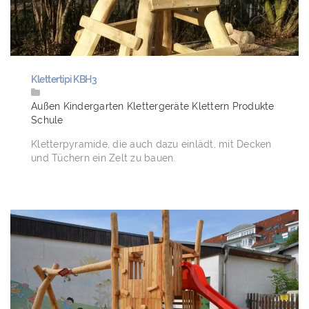
Klettertipi KBH3
Außen
Kindergarten
Klettergeräte
Klettern
Produkte
Schule
Kletterpyramide, die auch dazu einlädt, mit Decken
und Tüchern ein Zelt zu bauen.