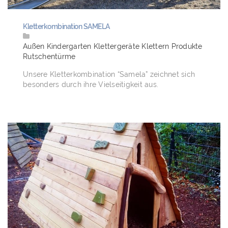
Kletterkombination SAMELA
Außen
Kindergarten
Klettergeräte
Klettern
Produkte
Rutschentürme
Unsere Kletterkombination “Samela” zeichnet sich
besonders durch ihre Vielseitigkeit aus.