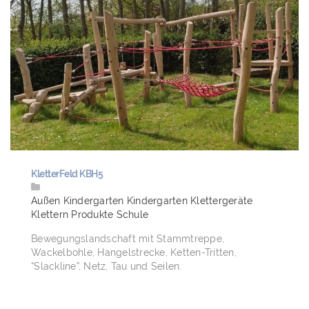
KletterFeld KBH5
Außen
Kindergarten
Kindergarten
Klettergeräte
Klettern
Produkte
Schule
Bewegungslandschaft mit Stammtreppe,
Wackelbohle, Hangelstrecke, Ketten-Tritten,
“Slackline”, Netz, Tau und Seilen.