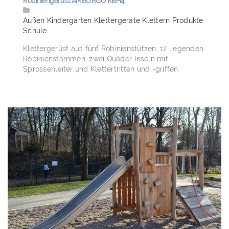
Robiniengerüst AMBURGO KBH4
Außen
Kindergarten
Klettergeräte
Klettern
Produkte
Schule
Klettergerüst aus fünf Robinienstützen, 12 liegenden
Robinienstämmen, zwei Quader-Inseln mit
Sprossenleiter und Klettertritten und -griffen.