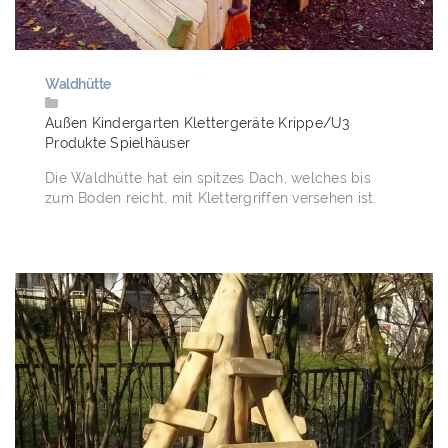
Waldhütte
Außen
Kindergarten
Klettergeräte
Krippe/U3
Produkte
Spielhäuser
Die Waldhütte hat ein spitzes Dach, welches bis
zum Boden reicht, mit Klettergriffen versehen ist.