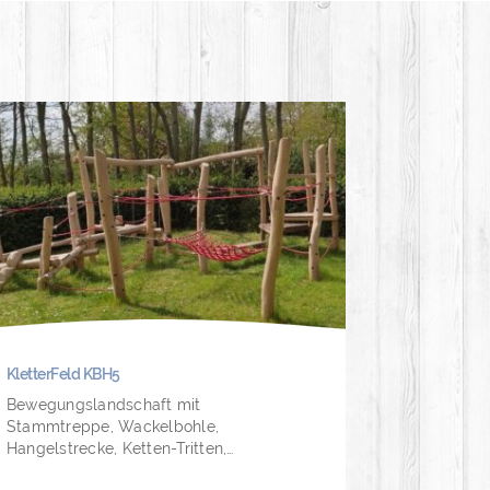
KletterFeld KBH5
Bewegungslandschaft mit
Stammtreppe, Wackelbohle,
Hangelstrecke, Ketten-Tritten,…