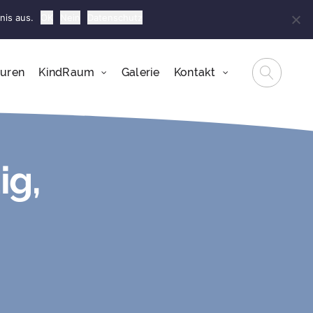
nis aus.
OK
Nein
Datenschutz
0341 46 22 04 0
info@kindraum.de
uren
KindRaum
Galerie
Kontakt
ig,